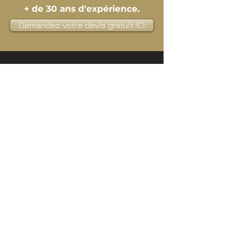
+ de 30 ans d'expérience.
Demandez votre devis gratuit ICI
Pourquoi choisir
AUTAN
FERMETURES ?
Choisir AUTAN FERMETURES, c'est
opter pour une expertise reconnue et
une qualité de service irréprochable
dans le domaine de la menuiserie. Voici
les atouts qui font notre différence :
Expertise Made in France