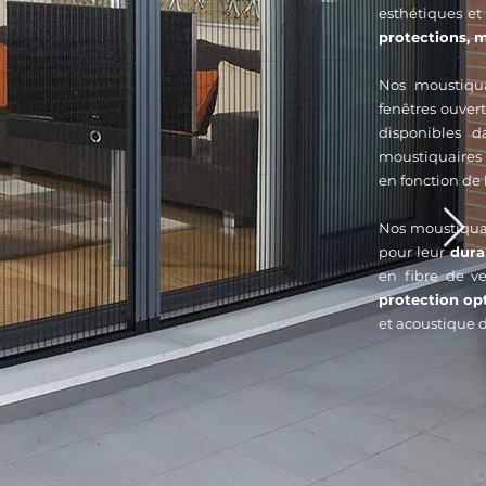
esthétiques et
protections, 
Nos moustiqu
fenêtres ouvert
disponibles d
moustiquaires f
en fonction de 
Nos moustiquair
pour leur
durab
en fibre de v
protection op
et acoustique d