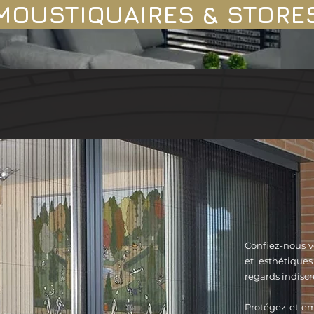
MOUSTIQUAIRES & STORE
Confiez-nous vo
et esthétiques
regards indiscr
Protégez et emb