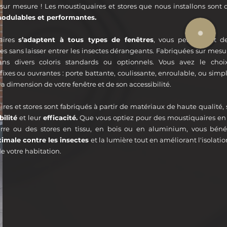
 sur mesure ! Les moustiquaires et stores que nous installons sont d
modulables et performantes.
aires
s’adaptent à tous types de fenêtres
, vous permettant de
es sans laisser entrer les insectes dérangeants. Fabriquées sur mesur
ans divers coloris standards ou optionnels. Vous avez le choi
ixes ou ouvrantes : porte battante, coulissante, enroulable, ou simpl
la dimension de votre fenêtre et de son accessibilité.
es et stores sont fabriqués à partir de matériaux de haute qualité,
ilité
et leur
efficacité.
Que vous optiez pour des moustiquaires e
erre ou des stores en tissu, en bois ou en aluminium, vous béné
timale contre les insectes
et la lumière tout en améliorant l'isolat
e votre habitation.